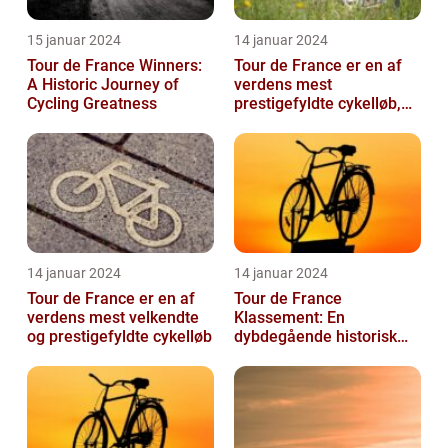
15 januar 2024
14 januar 2024
Tour de France Winners:
Tour de France er en af
A Historic Journey of
verdens mest
Cycling Greatness
prestigefyldte cykelløb,
der tiltrækker millioner af
seere hver...
14 januar 2024
14 januar 2024
Tour de France er en af
Tour de France
verdens mest velkendte
Klassement: En
og prestigefyldte cykelløb
dybdegående historisk
gennemgang