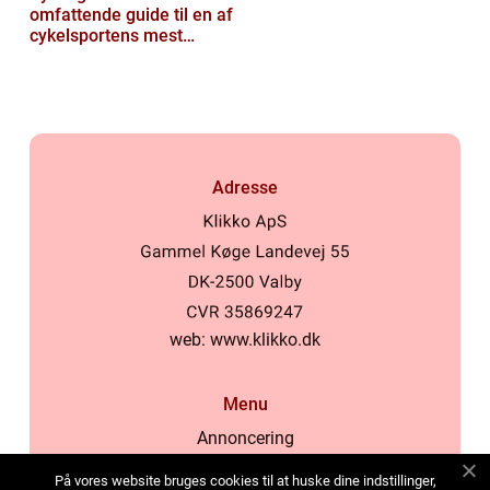
omfattende guide til en af
cykelsportens mest
ikoniske løb
Adresse
web:
www.klikko.dk
Menu
Annoncering
Om os
På vores website bruges cookies til at huske dine indstillinger,