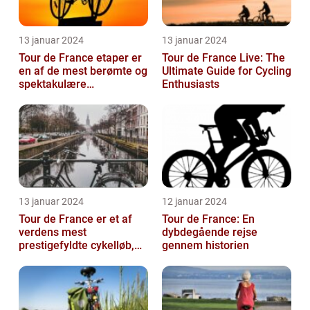
13 januar 2024
13 januar 2024
Tour de France etaper er
Tour de France Live: The
en af de mest berømte og
Ultimate Guide for Cycling
spektakulære
Enthusiasts
begivenheder inden for
professionel c...
13 januar 2024
12 januar 2024
Tour de France er et af
Tour de France: En
verdens mest
dybdegående rejse
prestigefyldte cykelløb,
gennem historien
der tiltrækker
opmærksomhed fra
sports...