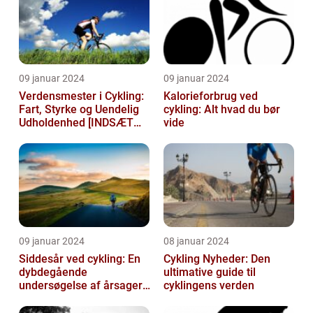
09 januar 2024
09 januar 2024
Verdensmester i Cykling:
Kalorieforbrug ved
Fart, Styrke og Uendelig
cykling: Alt hvad du bør
Udholdenhed [INDSÆT
vide
VIDEO HER]
09 januar 2024
08 januar 2024
Siddesår ved cykling: En
Cykling Nyheder: Den
dybdegående
ultimative guide til
undersøgelse af årsager,
cyklingens verden
prævention og
behandling