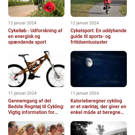
12 januar 2024
12 januar 2024
Cykelløb - Udforskning af
Cykelsport: En uddybende
en energisk og
guide til sports- og
spændende sport
fritidsentusiaster
11 januar 2024
11 januar 2024
Gennemgang af det
Kalorieberegner cykling
Bedste Regntøj til Cykling:
er et værktøj, der giver en
Vigtig information for
enkel måde at beregne
Sports- og
og monitorere den
Fritidsentusiaster
mængde k...