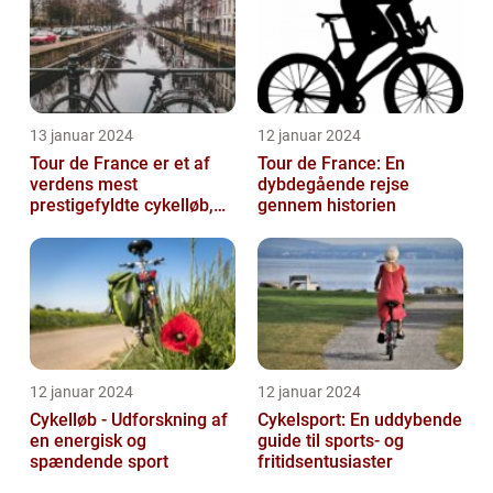
13 januar 2024
12 januar 2024
Tour de France er et af
Tour de France: En
verdens mest
dybdegående rejse
prestigefyldte cykelløb,
gennem historien
der tiltrækker
opmærksomhed fra
sports...
12 januar 2024
12 januar 2024
Cykelløb - Udforskning af
Cykelsport: En uddybende
en energisk og
guide til sports- og
spændende sport
fritidsentusiaster