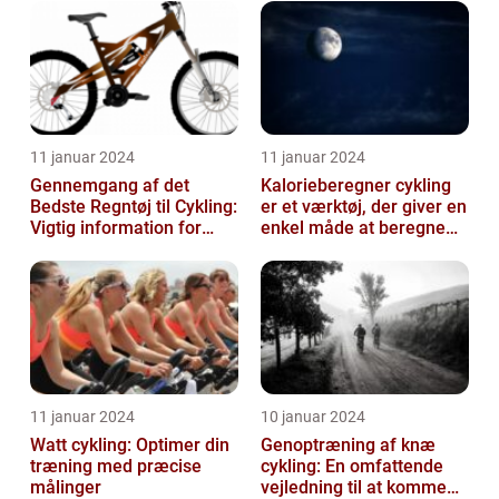
11 januar 2024
11 januar 2024
Gennemgang af det
Kalorieberegner cykling
Bedste Regntøj til Cykling:
er et værktøj, der giver en
Vigtig information for
enkel måde at beregne
Sports- og
og monitorere den
Fritidsentusiaster
mængde k...
11 januar 2024
10 januar 2024
Watt cykling: Optimer din
Genoptræning af knæ
træning med præcise
cykling: En omfattende
målinger
vejledning til at komme