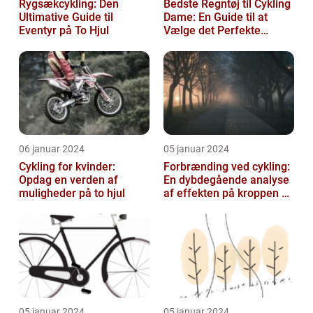
Rygsækcykling: Den
Bedste Regntøj til Cykling
Ultimative Guide til
Dame: En Guide til at
Eventyr på To Hjul
Vælge det Perfekte
Udstyr til at Holde Sig Tør
unde...
06 januar 2024
05 januar 2024
Cykling for kvinder:
Forbrænding ved cykling:
Opdag en verden af
En dybdegående analyse
muligheder på to hjul
af effekten på kroppen og
historisk udvikling
05 januar 2024
05 januar 2024