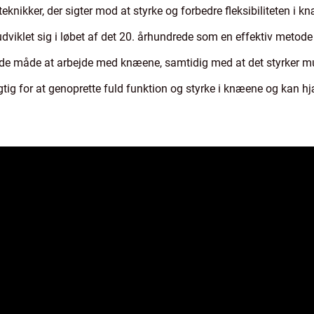
eknikker, der sigter mod at styrke og forbedre fleksibiliteten i k
iklet sig i løbet af det 20. århundrede som en effektiv metode t
tende måde at arbejde med knæene, samtidig med at det styrker 
tig for at genoprette fuld funktion og styrke i knæene og kan h