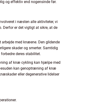
ig og effektiv end nogensinde før.
lveret i næsten alle aktiviteter, vi
erfor er det vigtigt at sikre, at de
 at arbejde med knæene. Den glidende
rligere skader og smerter. Samtidig
orbedre deres stabilitet.
træning af knæ cykling kan hjælpe med
g. Desuden kan genoptræning af knæ
knæskader eller degenerative lidelser
erationer.