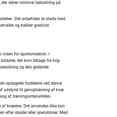
t, der sikrer minimal belastning på
siteten. Det anbefales at starte med
tervaller og bakker gradvist
b inden for sportsmedicin. I
soldater, der kom tilbage fra krig
belastning og den glidende
a de opdagede fordelene ved denne
 af udstyret til genoptræning af knæ
ning af træningsintensiteten.
ng af knæene. Det anvendes ikke kun
n efter skader eller operationer. Med