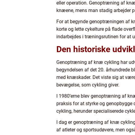
eller operation. Genoptræning af knæ c
knæene, mens man stadig arbejder p
For at begynde genoptræningen af knæ 
korte og lette cykelture på flade ove
indarbejdes i træningsrutinen for at
Den historiske udvik
Genoptræning af knæ cykling har udvik
begyndelsen af det 20. århundrede blev
med knæskader. Det viste sig at vær
bevægelse, som cykling giver.
I 1980’erne blev genoptræning af knæ
praksis for at styrke og genopbygge d
cykling, herunder specialiserede cykl
I dag er genoptræning af knæ cykling
af atleter og sportsudøvere, men ogs