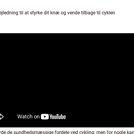
edning til at styrke dit knæ og vende tilbage til cyklen
 de sundhedsmæssige fordele ved cykling, men for nogle kan