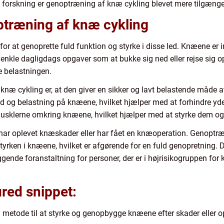
 forskning er genoptræning af knæ cykling blevet mere tilgængel
ptræning af knæ cykling
 at genoprette fuld funktion og styrke i disse led. Knæene er invo
nkle dagligdags opgaver som at bukke sig ned eller rejse sig op. D
re belastningen.
knæ cykling er, at den giver en sikker og lavt belastende måde
d og belastning på knæene, hvilket hjælper med at forhindre yde
musklerne omkring knæene, hvilket hjælper med at styrke dem og f
der har oplevet knæskader eller har fået en knæoperation. Genop
tyrken i knæene, hvilket er afgørende for en fuld genopretnin
gende foranstaltning for personer, der er i højrisikogruppen for 
ured snippet:
metode til at styrke og genopbygge knæene efter skader eller op