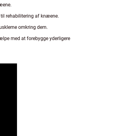
næene.
il rehabilitering af knæene.
musklerne omkring dem.
jælpe med at forebygge yderligere