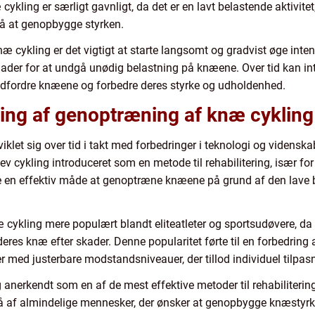
ykling er særligt gavnligt, da det er en lavt belastende aktivite
å at genopbygge styrken.
cykling er det vigtigt at starte langsomt og gradvist øge inten
rflader for at undgå unødig belastning på knæene. Over tid kan in
 udfordre knæene og forbedre deres styrke og udholdenhed.
ling af genoptræning af knæ cykling
let sig over tid i takt med forbedringer i teknologi og videnska
 cykling introduceret som en metode til rehabilitering, især for 
e en effektiv måde at genoptræne knæene på grund af den lave 
 cykling mere populært blandt eliteatleter og sportsudøvere, d
eres knæ efter skader. Denne popularitet førte til en forbedring
er med justerbare modstandsniveauer, der tillod individuel tilpas
 anerkendt som en af de mest effektive metoder til rehabiliteri
å af almindelige mennesker, der ønsker at genopbygge knæstyrke