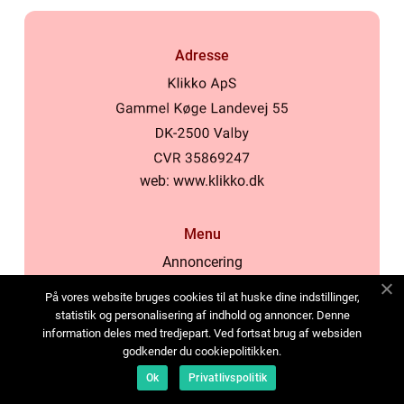
Adresse
web:
www.klikko.dk
Menu
Annoncering
Om os
På vores website bruges cookies til at huske dine indstillinger,
Cookies
statistik og personalisering af indhold og annoncer. Denne
information deles med tredjepart. Ved fortsat brug af websiden
Kontakt os
godkender du cookiepolitikken.
Sitemap
Ok
Privatlivspolitik