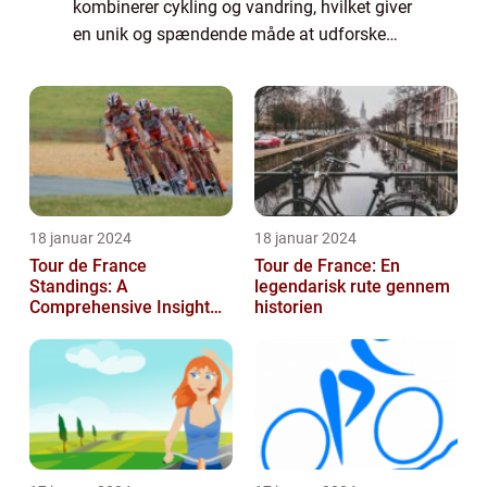
kombinerer cykling og vandring, hvilket giver
en unik og spændende måde at udforske
naturen på. Det indebærer at pakke alt, hvad
du har brug for til dit eventyr i en rygsæk og
udforske...
18 januar 2024
18 januar 2024
Tour de France
Tour de France: En
Standings: A
legendarisk rute gennem
Comprehensive Insight
historien
into the Iconic Cycling
Race