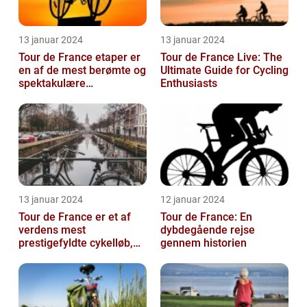
13 januar 2024
13 januar 2024
Tour de France etaper er
Tour de France Live: The
en af de mest berømte og
Ultimate Guide for Cycling
spektakulære
Enthusiasts
begivenheder inden for
professionel c...
13 januar 2024
12 januar 2024
Tour de France er et af
Tour de France: En
verdens mest
dybdegående rejse
prestigefyldte cykelløb,
gennem historien
der tiltrækker
opmærksomhed fra
sports...