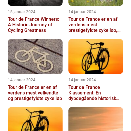
15 januar 2024
14 januar 2024
Tour de France Winners:
Tour de France er en af
A Historic Journey of
verdens mest
Cycling Greatness
prestigefyldte cykelløb,
der tiltrækker millioner af
seere hver...
14 januar 2024
14 januar 2024
Tour de France er en af
Tour de France
verdens mest velkendte
Klassement: En
og prestigefyldte cykelløb
dybdegående historisk
gennemgang