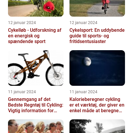
12 januar 2024
12 januar 2024
Cykelløb - Udforskning af
Cykelsport: En uddybende
en energisk og
guide til sports- og
spændende sport
fritidsentusiaster
11 januar 2024
11 januar 2024
Gennemgang af det
Kalorieberegner cykling
Bedste Regntøj til Cykling:
er et værktøj, der giver en
Vigtig information for
enkel måde at beregne
Sports- og
og monitorere den
Fritidsentusiaster
mængde k...