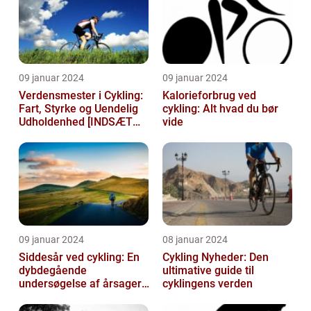
09 januar 2024
09 januar 2024
Verdensmester i Cykling:
Kalorieforbrug ved
Fart, Styrke og Uendelig
cykling: Alt hvad du bør
Udholdenhed [INDSÆT
vide
VIDEO HER]
09 januar 2024
08 januar 2024
Siddesår ved cykling: En
Cykling Nyheder: Den
dybdegående
ultimative guide til
undersøgelse af årsager,
cyklingens verden
prævention og
behandling