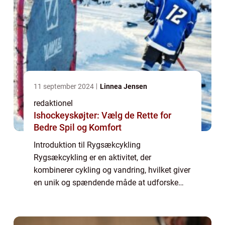
11 september 2024
Linnea Jensen
redaktionel
Ishockeyskøjter: Vælg de Rette for
Bedre Spil og Komfort
Introduktion til Rygsækcykling
Rygsækcykling er en aktivitet, der
kombinerer cykling og vandring, hvilket giver
en unik og spændende måde at udforske
naturen på. Det indebærer at pakke alt, hvad
du har brug for til dit eventyr i en rygsæk og
udforske...