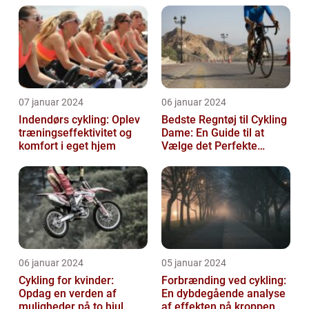
07 januar 2024
06 januar 2024
Indendørs cykling: Oplev
Bedste Regntøj til Cykling
træningseffektivitet og
Dame: En Guide til at
komfort i eget hjem
Vælge det Perfekte
Udstyr til at Holde Sig Tør
unde...
06 januar 2024
05 januar 2024
Cykling for kvinder:
Forbrænding ved cykling:
Opdag en verden af
En dybdegående analyse
muligheder på to hjul
af effekten på kroppen og