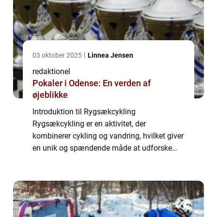
03 oktober 2025
Linnea Jensen
redaktionel
Pokaler i Odense: En verden af
øjeblikke
Introduktion til Rygsækcykling
Rygsækcykling er en aktivitet, der
kombinerer cykling og vandring, hvilket giver
en unik og spændende måde at udforske
naturen på. Det indebærer at pakke alt, hvad
du har brug for til dit eventyr i en rygsæk og
udforske...