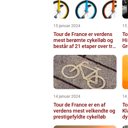
15 januar 2024
15
Tour de France er verdens
To
mest berømte cykelløb og
Hi
består af 21 etaper over tre
Gr
uger
14 januar 2024
14
Tour de France er en af
To
verdens mest velkendte og
Kl
prestigefyldte cykelløb
dy
g