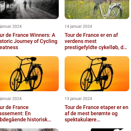
 januar 2024
14 januar 2024
ur de France Winners: A
Tour de France er en af
storic Journey of Cycling
verdens mest
eatness
prestigefyldte cykelløb, der
tiltrækker millioner af
seere hver...
 januar 2024
13 januar 2024
ur de France
Tour de France etaper er en
assement: En
af de mest berømte og
bdegående historisk
spektakulære
ennemgang
begivenheder inden for