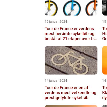
15 januar 2024
15
Tour de France er verdens
To
mest berømte cykelløb og
Hi
består af 21 etaper over tre
Gr
uger
14 januar 2024
14
Tour de France er en af
To
verdens mest velkendte og
Kl
prestigefyldte cykelløb
dy
g