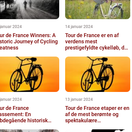
 januar 2024
14 januar 2024
ur de France Winners: A
Tour de France er en af
storic Journey of Cycling
verdens mest
eatness
prestigefyldte cykelløb, der
tiltrækker millioner af
seere hver...
 januar 2024
13 januar 2024
ur de France
Tour de France etaper er en
assement: En
af de mest berømte og
bdegående historisk
spektakulære
ennemgang
begivenheder inden for