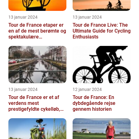
13 januar 2024
13 januar 2024
Tour de France etaper er
Tour de France Live: The
en af de mest berømte og
Ultimate Guide for Cycling
spektakulære
Enthusiasts
begivenheder inden for
professionel c...
13 januar 2024
12 januar 2024
Tour de France er et af
Tour de France: En
verdens mest
dybdegående rejse
prestigefyldte cykelløb,
gennem historien
der tiltrækker
opmærksomhed fra
sports...