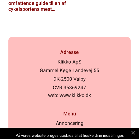
omfattende guide til en af
cykelsportens mest
ikoniske løb
Adresse
web:
www.klikko.dk
Menu
Annoncering
Om os
På vores website bruges cookies til at huske dine indstillinger,