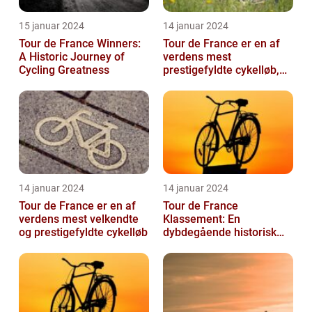
15 januar 2024
14 januar 2024
Tour de France Winners:
Tour de France er en af
A Historic Journey of
verdens mest
Cycling Greatness
prestigefyldte cykelløb,
der tiltrækker millioner af
seere hver...
14 januar 2024
14 januar 2024
Tour de France er en af
Tour de France
verdens mest velkendte
Klassement: En
og prestigefyldte cykelløb
dybdegående historisk
gennemgang