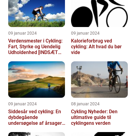
09 januar 2024
09 januar 2024
Verdensmester i Cykling:
Kalorieforbrug ved
Fart, Styrke og Uendelig
cykling: Alt hvad du bør
Udholdenhed [INDSÆT
vide
VIDEO HER]
09 januar 2024
08 januar 2024
Siddesår ved cykling: En
Cykling Nyheder: Den
dybdegående
ultimative guide til
undersøgelse af årsager,
cyklingens verden
prævention og
behandling