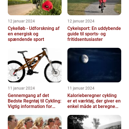
12 januar 2024
12 januar 2024
Cykelløb - Udforskning af
Cykelsport: En uddybende
en energisk og
guide til sports- og
spændende sport
fritidsentusiaster
11 januar 2024
11 januar 2024
Gennemgang af det
Kalorieberegner cykling
Bedste Regntøj til Cykling:
er et værktøj, der giver en
Vigtig information for
enkel måde at beregne
Sports- og
og monitorere den
Fritidsentusiaster
mængde k...