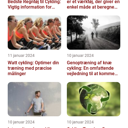
Bedste Regntøj til Cykling:
er et værktøj, der giver en
Vigtig information for
enkel måde at beregne
Sports- og
og monitorere den
Fritidsentusiaster
mængde k...
11 januar 2024
10 januar 2024
Watt cykling: Optimer din
Genoptræning af knæ
træning med præcise
cykling: En omfattende
målinger
vejledning til at komme
tilbage på cyklen
10 januar 2024
10 januar 2024