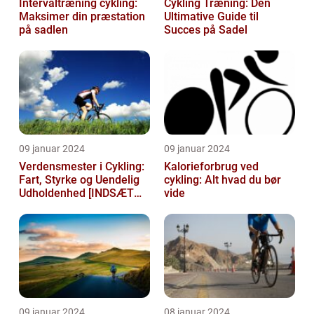
Intervaltræning cykling:
Cykling Træning: Den
Maksimer din præstation
Ultimative Guide til
på sadlen
Succes på Sadel
09 januar 2024
09 januar 2024
Verdensmester i Cykling:
Kalorieforbrug ved
Fart, Styrke og Uendelig
cykling: Alt hvad du bør
Udholdenhed [INDSÆT
vide
VIDEO HER]
09 januar 2024
08 januar 2024