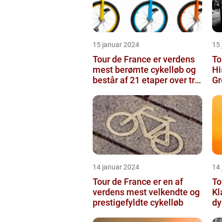
15 januar 2024
15
Tour de France er verdens
To
mest berømte cykelløb og
Hi
består af 21 etaper over tre
Gr
uger
14 januar 2024
14
Tour de France er en af
To
verdens mest velkendte og
Kl
prestigefyldte cykelløb
dy
g