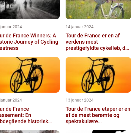
 januar 2024
14 januar 2024
ur de France Winners: A
Tour de France er en af
storic Journey of Cycling
verdens mest
eatness
prestigefyldte cykelløb, der
tiltrækker millioner af
seere hver...
 januar 2024
13 januar 2024
ur de France
Tour de France etaper er en
assement: En
af de mest berømte og
bdegående historisk
spektakulære
ennemgang
begivenheder inden for