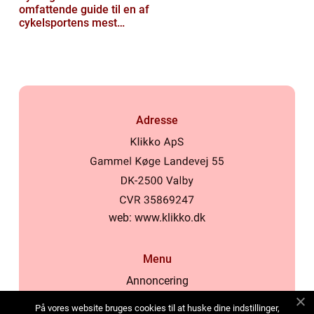
omfattende guide til en af
cykelsportens mest
ikoniske løb
Adresse
web:
www.klikko.dk
Menu
Annoncering
Om os
På vores website bruges cookies til at huske dine indstillinger,