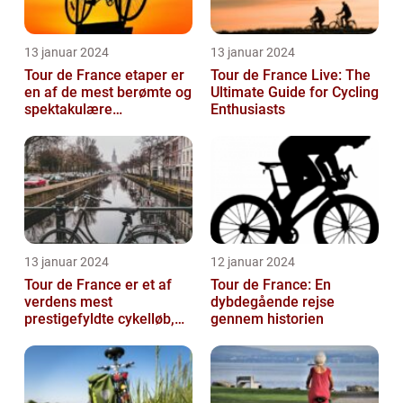
13 januar 2024
13 januar 2024
Tour de France etaper er
Tour de France Live: The
en af de mest berømte og
Ultimate Guide for Cycling
spektakulære
Enthusiasts
begivenheder inden for
professionel c...
13 januar 2024
12 januar 2024
Tour de France er et af
Tour de France: En
verdens mest
dybdegående rejse
prestigefyldte cykelløb,
gennem historien
der tiltrækker
opmærksomhed fra
sports...