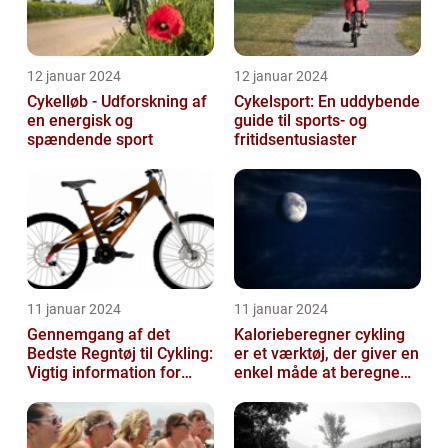
12 januar 2024
12 januar 2024
Cykelløb - Udforskning af
Cykelsport: En uddybende
en energisk og
guide til sports- og
spændende sport
fritidsentusiaster
11 januar 2024
11 januar 2024
Gennemgang af det
Kalorieberegner cykling
Bedste Regntøj til Cykling:
er et værktøj, der giver en
Vigtig information for
enkel måde at beregne
Sports- og
og monitorere den
Fritidsentusiaster
mængde k...