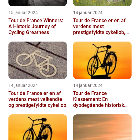
15 januar 2024
14 januar 2024
Tour de France Winners:
Tour de France er en af
A Historic Journey of
verdens mest
Cycling Greatness
prestigefyldte cykelløb,
der tiltrækker millioner af
seere hver...
14 januar 2024
14 januar 2024
Tour de France er en af
Tour de France
verdens mest velkendte
Klassement: En
og prestigefyldte cykelløb
dybdegående historisk
gennemgang