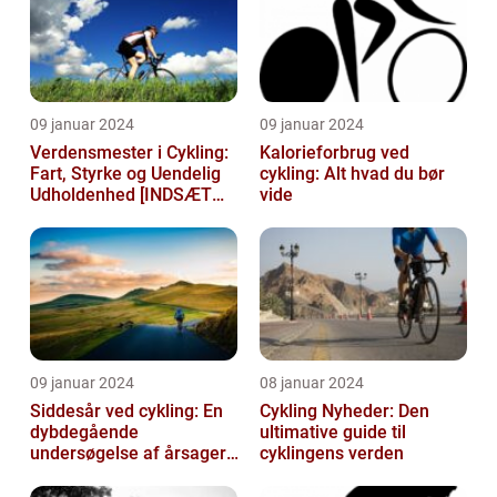
09 januar 2024
09 januar 2024
Verdensmester i Cykling:
Kalorieforbrug ved
Fart, Styrke og Uendelig
cykling: Alt hvad du bør
Udholdenhed [INDSÆT
vide
VIDEO HER]
09 januar 2024
08 januar 2024
Siddesår ved cykling: En
Cykling Nyheder: Den
dybdegående
ultimative guide til
undersøgelse af årsager,
cyklingens verden
prævention og
behandling