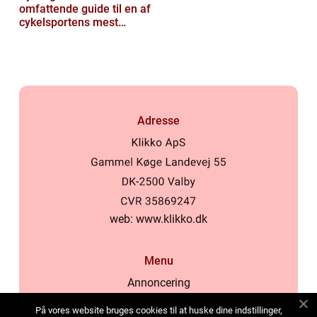
omfattende guide til en af
cykelsportens mest
ikoniske løb
Adresse
web:
www.klikko.dk
Menu
Annoncering
Om os
På vores website bruges cookies til at huske dine indstillinger,