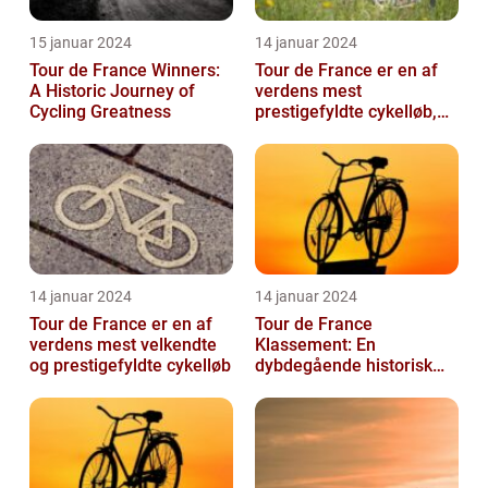
15 januar 2024
14 januar 2024
Tour de France Winners:
Tour de France er en af
A Historic Journey of
verdens mest
Cycling Greatness
prestigefyldte cykelløb,
der tiltrækker millioner af
seere hver...
14 januar 2024
14 januar 2024
Tour de France er en af
Tour de France
verdens mest velkendte
Klassement: En
og prestigefyldte cykelløb
dybdegående historisk
gennemgang