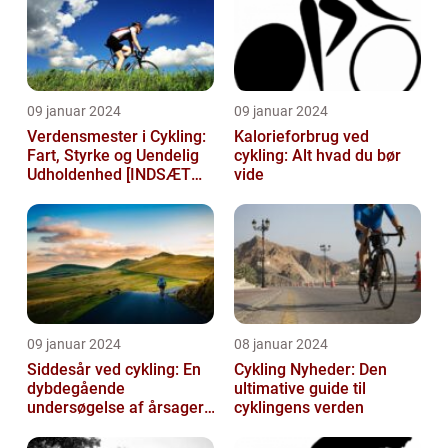
09 januar 2024
09 januar 2024
Verdensmester i Cykling:
Kalorieforbrug ved
Fart, Styrke og Uendelig
cykling: Alt hvad du bør
Udholdenhed [INDSÆT
vide
VIDEO HER]
09 januar 2024
08 januar 2024
Siddesår ved cykling: En
Cykling Nyheder: Den
dybdegående
ultimative guide til
undersøgelse af årsager,
cyklingens verden
prævention og
behandling