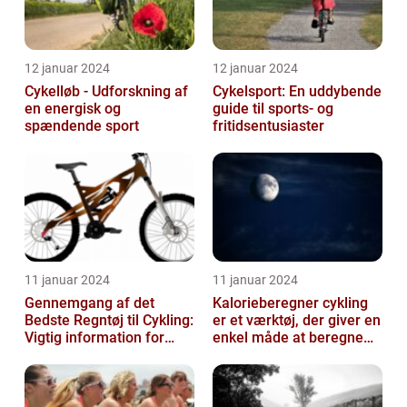
12 januar 2024
12 januar 2024
Cykelløb - Udforskning af
Cykelsport: En uddybende
en energisk og
guide til sports- og
spændende sport
fritidsentusiaster
11 januar 2024
11 januar 2024
Gennemgang af det
Kalorieberegner cykling
Bedste Regntøj til Cykling:
er et værktøj, der giver en
Vigtig information for
enkel måde at beregne
Sports- og
og monitorere den
Fritidsentusiaster
mængde k...