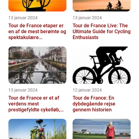
13 januar 2024
13 januar 2024
Tour de France etaper er
Tour de France Live: The
en af de mest berømte og
Ultimate Guide for Cycling
spektakulære
Enthusiasts
begivenheder inden for
professionel c...
13 januar 2024
12 januar 2024
Tour de France er et af
Tour de France: En
verdens mest
dybdegående rejse
prestigefyldte cykelløb,
gennem historien
der tiltrækker
opmærksomhed fra
sports...