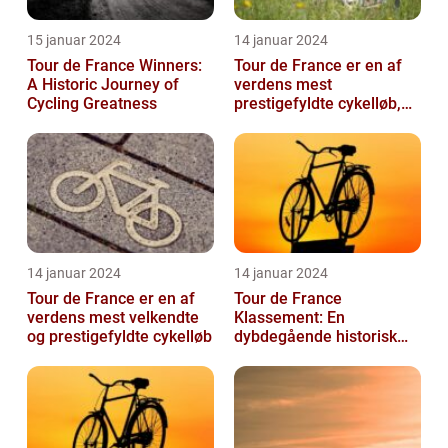
15 januar 2024
14 januar 2024
Tour de France Winners:
Tour de France er en af
A Historic Journey of
verdens mest
Cycling Greatness
prestigefyldte cykelløb,
der tiltrækker millioner af
seere hver...
14 januar 2024
14 januar 2024
Tour de France er en af
Tour de France
verdens mest velkendte
Klassement: En
og prestigefyldte cykelløb
dybdegående historisk
gennemgang