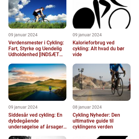
09 januar 2024
09 januar 2024
Verdensmester i Cykling:
Kalorieforbrug ved
Fart, Styrke og Uendelig
cykling: Alt hvad du bør
Udholdenhed [INDSÆT
vide
VIDEO HER]
09 januar 2024
08 januar 2024
Siddesår ved cykling: En
Cykling Nyheder: Den
dybdegående
ultimative guide til
undersøgelse af årsager,
cyklingens verden
prævention og
behandling