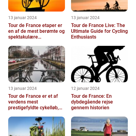
13 januar 2024
13 januar 2024
Tour de France etaper er
Tour de France Live: The
en af de mest berømte og
Ultimate Guide for Cycling
spektakulære
Enthusiasts
begivenheder inden for
professionel c...
13 januar 2024
12 januar 2024
Tour de France er et af
Tour de France: En
verdens mest
dybdegående rejse
prestigefyldte cykelløb,
gennem historien
der tiltrækker
opmærksomhed fra
sports...