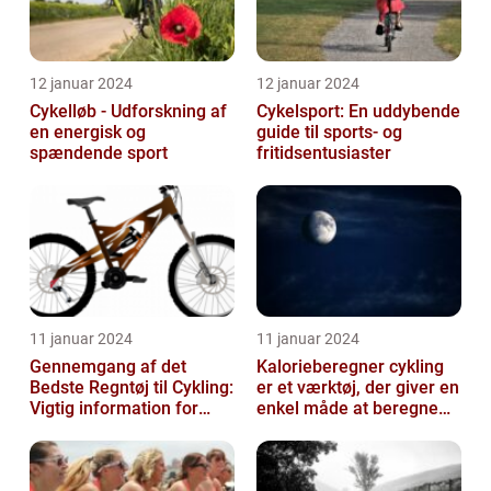
12 januar 2024
12 januar 2024
Cykelløb - Udforskning af
Cykelsport: En uddybende
en energisk og
guide til sports- og
spændende sport
fritidsentusiaster
11 januar 2024
11 januar 2024
Gennemgang af det
Kalorieberegner cykling
Bedste Regntøj til Cykling:
er et værktøj, der giver en
Vigtig information for
enkel måde at beregne
Sports- og
og monitorere den
Fritidsentusiaster
mængde k...