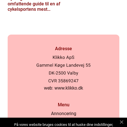
omfattende guide til en af
cykelsportens mest
ikoniske løb
Adresse
web:
www.klikko.dk
Menu
Annoncering
Om os
På vores website bruges cookies til at huske dine indstillinger,