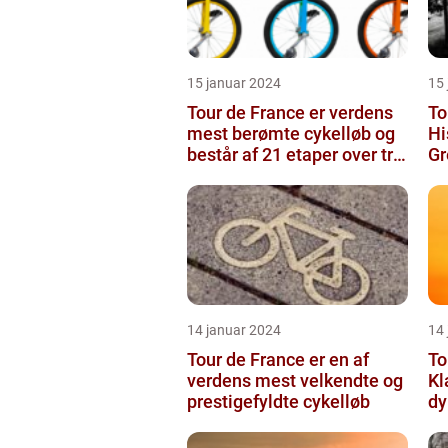
15 januar 2024
15
Tour de France er verdens
To
mest berømte cykelløb og
Hi
består af 21 etaper over tre
Gr
uger
14 januar 2024
14
Tour de France er en af
To
verdens mest velkendte og
Kl
prestigefyldte cykelløb
dy
g