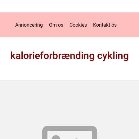
Annoncering
Om os
Cookies
Kontakt os
kalorieforbrænding cykling