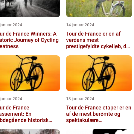
 januar 2024
14 januar 2024
ur de France Winners: A
Tour de France er en af
storic Journey of Cycling
verdens mest
eatness
prestigefyldte cykelløb, der
tiltrækker millioner af
seere hver...
 januar 2024
13 januar 2024
ur de France
Tour de France etaper er en
assement: En
af de mest berømte og
bdegående historisk
spektakulære
ennemgang
begivenheder inden for
professionel c...