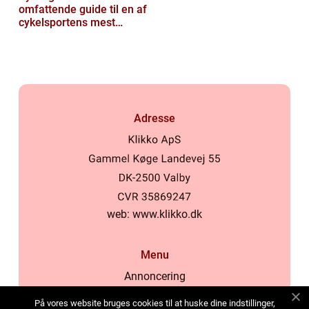
omfattende guide til en af
cykelsportens mest
ikoniske løb
Adresse
web:
www.klikko.dk
Menu
Annoncering
Om os
På vores website bruges cookies til at huske dine indstillinger,