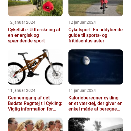
12 januar 2024
12 januar 2024
Cykelløb - Udforskning af
Cykelsport: En uddybende
en energisk og
guide til sports- og
spændende sport
fritidsentusiaster
11 januar 2024
11 januar 2024
Gennemgang af det
Kalorieberegner cykling
Bedste Regntøj til Cykling:
er et værktøj, der giver en
Vigtig information for
enkel måde at beregne
Sports- og
og monitorere den
Fritidsentusiaster
mængde k...