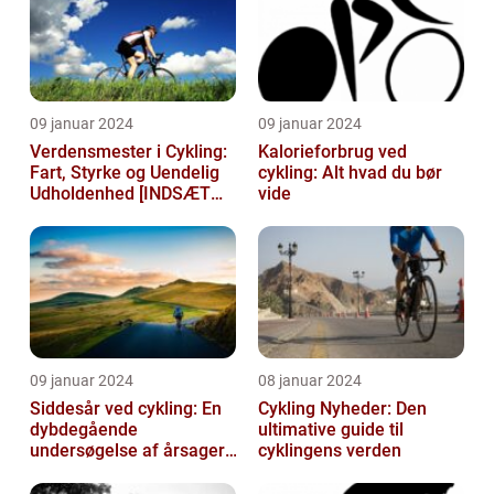
09 januar 2024
09 januar 2024
Verdensmester i Cykling:
Kalorieforbrug ved
Fart, Styrke og Uendelig
cykling: Alt hvad du bør
Udholdenhed [INDSÆT
vide
VIDEO HER]
09 januar 2024
08 januar 2024
Siddesår ved cykling: En
Cykling Nyheder: Den
dybdegående
ultimative guide til
undersøgelse af årsager,
cyklingens verden
prævention og
behandling