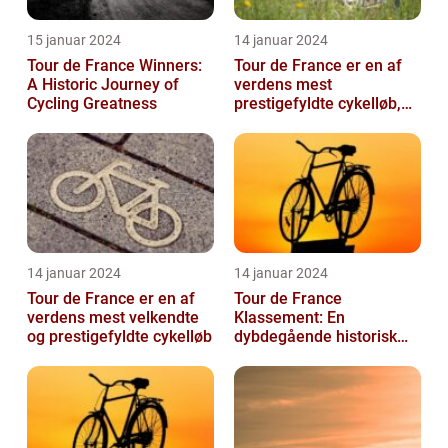
15 januar 2024
14 januar 2024
Tour de France Winners:
Tour de France er en af
A Historic Journey of
verdens mest
Cycling Greatness
prestigefyldte cykelløb,
der tiltrækker millioner af
seere hver...
14 januar 2024
14 januar 2024
Tour de France er en af
Tour de France
verdens mest velkendte
Klassement: En
og prestigefyldte cykelløb
dybdegående historisk
gennemgang