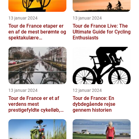
13 januar 2024
13 januar 2024
Tour de France etaper er
Tour de France Live: The
en af de mest berømte og
Ultimate Guide for Cycling
spektakulære
Enthusiasts
begivenheder inden for
professionel c...
13 januar 2024
12 januar 2024
Tour de France er et af
Tour de France: En
verdens mest
dybdegående rejse
prestigefyldte cykelløb,
gennem historien
der tiltrækker
opmærksomhed fra
sports...