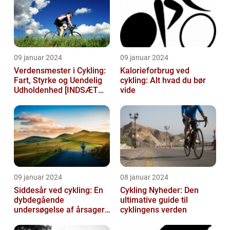
09 januar 2024
09 januar 2024
Verdensmester i Cykling:
Kalorieforbrug ved
Fart, Styrke og Uendelig
cykling: Alt hvad du bør
Udholdenhed [INDSÆT
vide
VIDEO HER]
09 januar 2024
08 januar 2024
Siddesår ved cykling: En
Cykling Nyheder: Den
dybdegående
ultimative guide til
undersøgelse af årsager,
cyklingens verden
prævention og
behandling