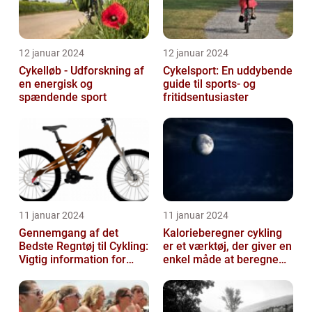
12 januar 2024
12 januar 2024
Cykelløb - Udforskning af
Cykelsport: En uddybende
en energisk og
guide til sports- og
spændende sport
fritidsentusiaster
11 januar 2024
11 januar 2024
Gennemgang af det
Kalorieberegner cykling
Bedste Regntøj til Cykling:
er et værktøj, der giver en
Vigtig information for
enkel måde at beregne
Sports- og
og monitorere den
Fritidsentusiaster
mængde k...