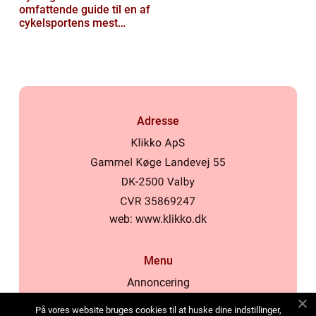
omfattende guide til en af
cykelsportens mest
ikoniske løb
Adresse
web:
www.klikko.dk
Menu
Annoncering
Om os
På vores website bruges cookies til at huske dine indstillinger,