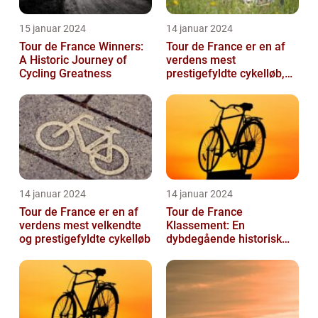
15 januar 2024
14 januar 2024
Tour de France Winners:
Tour de France er en af
A Historic Journey of
verdens mest
Cycling Greatness
prestigefyldte cykelløb,
der tiltrækker millioner af
seere hver...
14 januar 2024
14 januar 2024
Tour de France er en af
Tour de France
verdens mest velkendte
Klassement: En
og prestigefyldte cykelløb
dybdegående historisk
gennemgang