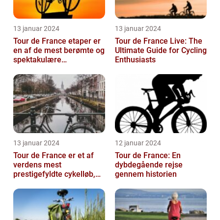
13 januar 2024
13 januar 2024
Tour de France etaper er
Tour de France Live: The
en af de mest berømte og
Ultimate Guide for Cycling
spektakulære
Enthusiasts
begivenheder inden for
professionel c...
13 januar 2024
12 januar 2024
Tour de France er et af
Tour de France: En
verdens mest
dybdegående rejse
prestigefyldte cykelløb,
gennem historien
der tiltrækker
opmærksomhed fra
sports...