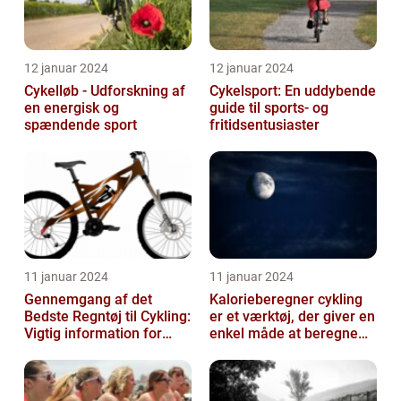
12 januar 2024
12 januar 2024
Cykelløb - Udforskning af
Cykelsport: En uddybende
en energisk og
guide til sports- og
spændende sport
fritidsentusiaster
11 januar 2024
11 januar 2024
Gennemgang af det
Kalorieberegner cykling
Bedste Regntøj til Cykling:
er et værktøj, der giver en
Vigtig information for
enkel måde at beregne
Sports- og
og monitorere den
Fritidsentusiaster
mængde k...