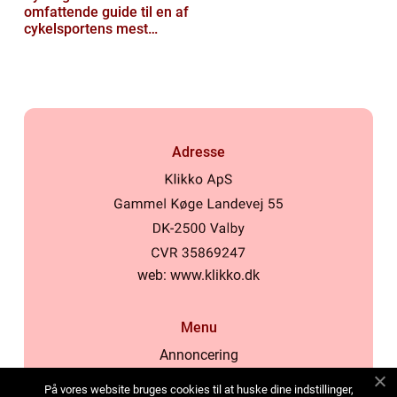
omfattende guide til en af
cykelsportens mest
ikoniske løb
Adresse
web:
www.klikko.dk
Menu
Annoncering
Om os
På vores website bruges cookies til at huske dine indstillinger,