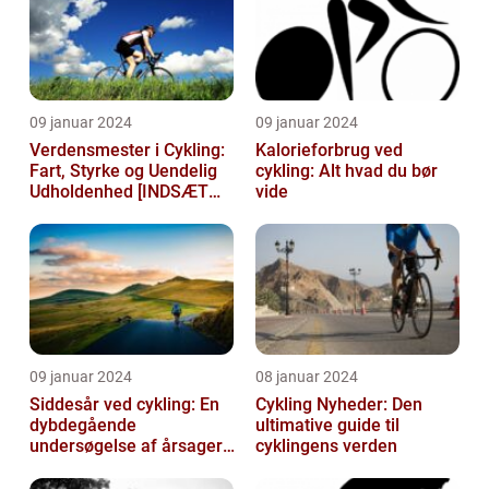
09 januar 2024
09 januar 2024
Verdensmester i Cykling:
Kalorieforbrug ved
Fart, Styrke og Uendelig
cykling: Alt hvad du bør
Udholdenhed [INDSÆT
vide
VIDEO HER]
09 januar 2024
08 januar 2024
Siddesår ved cykling: En
Cykling Nyheder: Den
dybdegående
ultimative guide til
undersøgelse af årsager,
cyklingens verden
prævention og
behandling