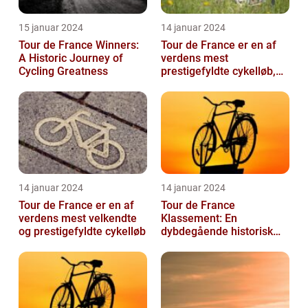
15 januar 2024
14 januar 2024
Tour de France Winners:
Tour de France er en af
A Historic Journey of
verdens mest
Cycling Greatness
prestigefyldte cykelløb,
der tiltrækker millioner af
seere hver...
14 januar 2024
14 januar 2024
Tour de France er en af
Tour de France
verdens mest velkendte
Klassement: En
og prestigefyldte cykelløb
dybdegående historisk
gennemgang