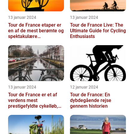
13 januar 2024
13 januar 2024
Tour de France etaper er
Tour de France Live: The
en af de mest berømte og
Ultimate Guide for Cycling
spektakulære
Enthusiasts
begivenheder inden for
professionel c...
13 januar 2024
12 januar 2024
Tour de France er et af
Tour de France: En
verdens mest
dybdegående rejse
prestigefyldte cykelløb,
gennem historien
der tiltrækker
opmærksomhed fra
sports...