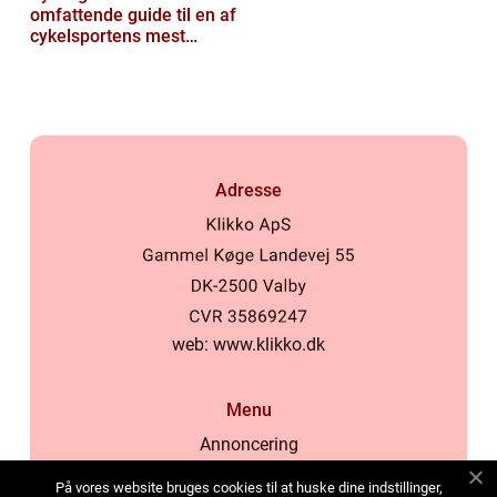
omfattende guide til en af
cykelsportens mest
ikoniske løb
Adresse
web:
www.klikko.dk
Menu
Annoncering
Om os
På vores website bruges cookies til at huske dine indstillinger,