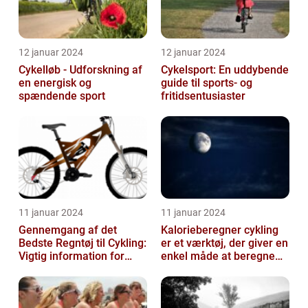
12 januar 2024
12 januar 2024
Cykelløb - Udforskning af
Cykelsport: En uddybende
en energisk og
guide til sports- og
spændende sport
fritidsentusiaster
11 januar 2024
11 januar 2024
Gennemgang af det
Kalorieberegner cykling
Bedste Regntøj til Cykling:
er et værktøj, der giver en
Vigtig information for
enkel måde at beregne
Sports- og
og monitorere den
Fritidsentusiaster
mængde k...