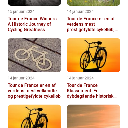
15 januar 2024
14 januar 2024
Tour de France Winners:
Tour de France er en af
A Historic Journey of
verdens mest
Cycling Greatness
prestigefyldte cykelløb,
der tiltrækker millioner af
seere hver...
14 januar 2024
14 januar 2024
Tour de France er en af
Tour de France
verdens mest velkendte
Klassement: En
og prestigefyldte cykelløb
dybdegående historisk
gennemgang