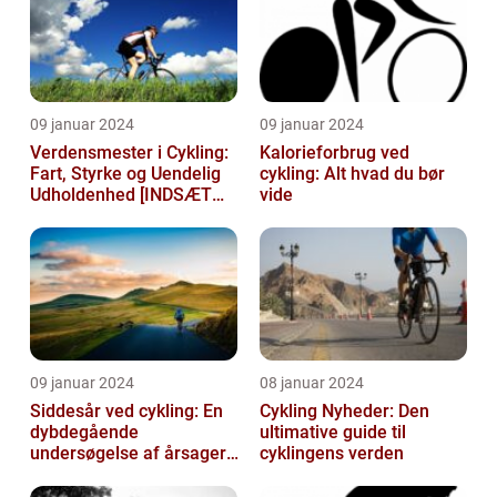
09 januar 2024
09 januar 2024
Verdensmester i Cykling:
Kalorieforbrug ved
Fart, Styrke og Uendelig
cykling: Alt hvad du bør
Udholdenhed [INDSÆT
vide
VIDEO HER]
09 januar 2024
08 januar 2024
Siddesår ved cykling: En
Cykling Nyheder: Den
dybdegående
ultimative guide til
undersøgelse af årsager,
cyklingens verden
prævention og
behandling