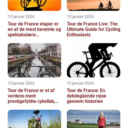
13 januar 2024
13 januar 2024
Tour de France etaper er
Tour de France Live: The
en af de mest berømte og
Ultimate Guide for Cycling
spektakulære
Enthusiasts
begivenheder inden for
professionel c...
13 januar 2024
12 januar 2024
Tour de France er et af
Tour de France: En
verdens mest
dybdegående rejse
prestigefyldte cykelløb,
gennem historien
der tiltrækker
opmærksomhed fra
sports...