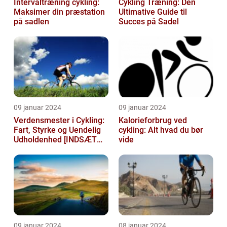
Intervaltræning cykling:
Cykling Træning: Den
Maksimer din præstation
Ultimative Guide til
på sadlen
Succes på Sadel
09 januar 2024
09 januar 2024
Verdensmester i Cykling:
Kalorieforbrug ved
Fart, Styrke og Uendelig
cykling: Alt hvad du bør
Udholdenhed [INDSÆT
vide
VIDEO HER]
09 januar 2024
08 januar 2024