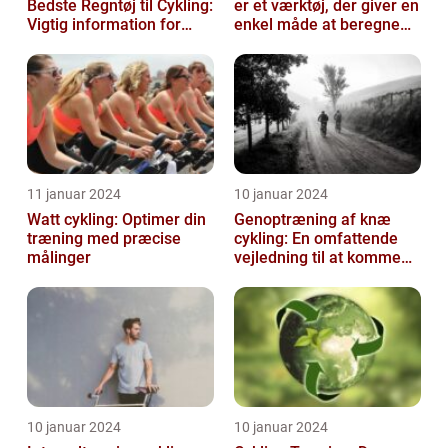
Bedste Regntøj til Cykling:
er et værktøj, der giver en
Vigtig information for
enkel måde at beregne
Sports- og
og monitorere den
Fritidsentusiaster
mængde k...
11 januar 2024
10 januar 2024
Watt cykling: Optimer din
Genoptræning af knæ
træning med præcise
cykling: En omfattende
målinger
vejledning til at komme
tilbage på cyklen
10 januar 2024
10 januar 2024