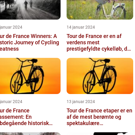
 januar 2024
14 januar 2024
ur de France Winners: A
Tour de France er en af
storic Journey of Cycling
verdens mest
eatness
prestigefyldte cykelløb, der
tiltrækker millioner af
seere hver...
 januar 2024
13 januar 2024
ur de France
Tour de France etaper er en
assement: En
af de mest berømte og
bdegående historisk
spektakulære
ennemgang
begivenheder inden for