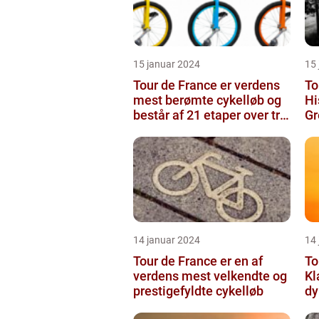
15 januar 2024
15
Tour de France er verdens
To
mest berømte cykelløb og
Hi
består af 21 etaper over tre
Gr
uger
14 januar 2024
14
Tour de France er en af
To
verdens mest velkendte og
Kl
prestigefyldte cykelløb
dy
g