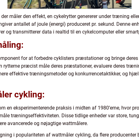
 der måler den effekt, en cykelrytter genererer under træning ell
ngiver antallet af joule (energi) produceret pr. sekund. Denne en
er og transmitterer data i realtid til en cykelcomputer eller smar
åling:
ponent for at forbedre cyklisters præstationer og bringe deres t
n rytterne præcist måle deres præstationer, evaluere deres træni
mere effektive træningsmetoder og konkurrencetaktikker, og hjæl
ler cykling:
om en eksperimenterende praksis i midten af 1980’erne, hvor pro
måle træningseffektiviteten. Disse tidlige enheder var store, tu
mere avancerede og nøjagtige wattmålere.
gning i populariteten af wattmåler cykling, da flere producenter