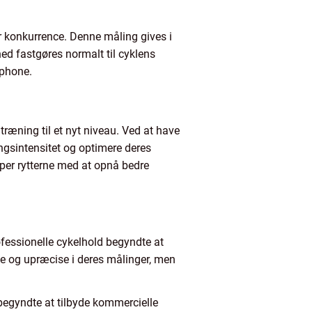
er konkurrence. Denne måling gives i
hed fastgøres normalt til cyklens
tphone.
ræning til et nyt niveau. Ved at have
ngsintensitet og optimere deres
per rytterne med at opnå bedre
fessionelle cykelhold begyndte at
nge og upræcise i deres målinger, men
 begyndte at tilbyde kommercielle