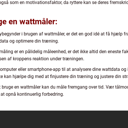
så som en motivationsfaktor, da ryttere kan se deres fremskridt ov
uge en wattmåler:
ybegynder i brugen af wattmåler, er det en god idé at få hjælp fr
 data og optimere din træning.
åling er en pålidelig måleenhed, er det ikke altid den eneste fa
lsen af kroppens reaktion under træningen.
omputer eller smartphone-app til at analysere dine wattdata og i
kan hjælpe dig med at finjustere din træning og justere din str
at bruge en wattmåler kan du måle fremgang over tid. Vær tål
 at opnå kontinuerlig forbedring.