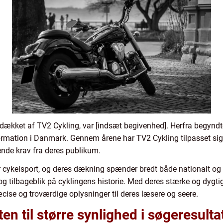
dækket af TV2 Cykling, var [indsæt begivenhed]. Herfra begyndte 
formation i Danmark. Gennem årene har TV2 Cykling tilpasset sig o
nde krav fra deres publikum.
or cykelsport, og deres dækning spænder bredt både nationalt og 
g tilbageblik på cyklingens historie. Med deres stærke og dygtig
præcise og troværdige oplysninger til deres læsere og seere.
ten til større synlighed i søgeresulta