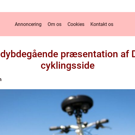
Annoncering
Om os
Cookies
Kontakt os
 dybdegående præsentation af
cyklingsside
n