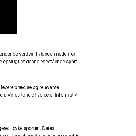
 spændende verden. I videoen nedenfor
ve opslugt af denne enestående sport.
t levere præcise og relevante
n. Vores tone of voice er informativ
geret i cykelsporten. Deres
rden. Uanset om du er en ivrig amatør