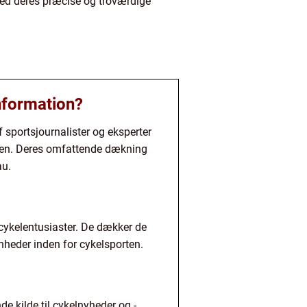
Med deres præcise og troværdige
information?
 sportsjournalister og eksperter
orten. Deres omfattende dækning
au.
 cykelentusiaster. De dækker de
enheder inden for cykelsporten.
de kilde til cykelnyheder og -