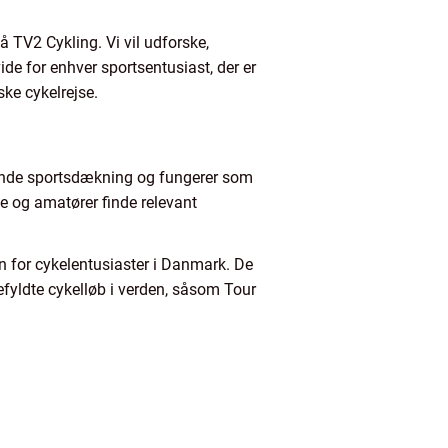
 TV2 Cykling. Vi vil udforske,
de for enhver sportsentusiast, der er
ke cykelrejse.
ttende sportsdækning og fungerer som
le og amatører finde relevant
on for cykelentusiaster i Danmark. De
gefyldte cykelløb i verden, såsom Tour