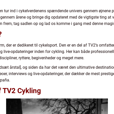
å en tur ind i cykelverdenens spændende univers gennem øjnene på
gennem årene og bringe dig opdateret med de vigtigste ting at vi
hjelm frem, tag sadlen op og lad os komme i gang med denne magis
?
rm, der er dedikeret til cykelsport. Den er en del af TV2’s omfa
 og live-opdateringer inden for cykling. Her kan både professionel
iscipliner, ryttere, begivenheder og meget mere.
indsæt årstal], og siden da har det været den ultimative destinati
videoer, interviews og live-opdateringer, der dækker de mest presti
spaña.
f TV2 Cykling