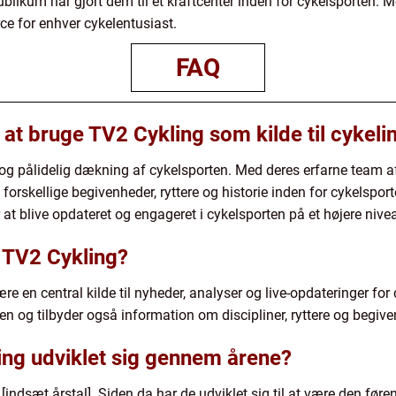
ikum har gjort dem til et kraftcenter inden for cykelsporten. 
e for enhver cykelentusiast.
FAQ
 at bruge TV2 Cykling som kilde til cykel
og pålidelig dækning af cykelsporten. Med deres erfarne team af
forskellige begivenheder, ryttere og historie inden for cykelsp
 at blive opdateret og engageret i cykelsporten på et højere nive
 TV2 Cykling?
e en central kilde til nyheder, analyser og live-opdateringer for
den og tilbyder også information om discipliner, ryttere og begiv
ng udviklet sig gennem årene?
 [indsæt årstal]. Siden da har de udviklet sig til at være den føren