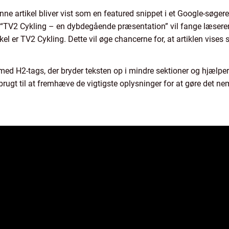
ne artikel bliver vist som en featured snippet i et Google-søgeres
gget “TV2 Cykling – en dybdegående præsentation” vil fange læs
l er TV2 Cykling. Dette vil øge chancerne for, at artiklen vises 
 med H2-tags, der bryder teksten op i mindre sektioner og hjælpe
e brugt til at fremhæve de vigtigste oplysninger for at gøre det 