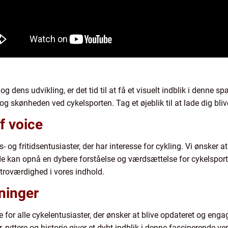
g dens udvikling, er det tid til at få et visuelt indblik i denne
 skønheden ved cykelsporten. Tag et øjeblik til at lade dig bli
f voice
- og fritidsentusiaster, der har interesse for cykling. Vi ønsker a
de kan opnå en dybere forståelse og værdsættelse for cykelsporte
 troværdighed i vores indhold.
ninger
 for alle cykelentusiaster, der ønsker at blive opdateret og enga
yttere og historie giver et dybt indblik i denne fascinerende ve