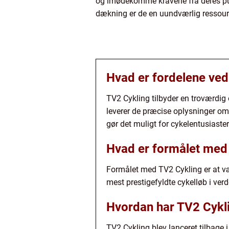
og imødekomme kravene fra deres publ
dækning er de en uundværlig ressourc
Hvad er fordelene ved
TV2 Cykling tilbyder en troværdig 
leverer de præcise oplysninger om 
gør det muligt for cykelentusiaster
Hvad er formålet med
Formålet med TV2 Cykling er at vær
mest prestigefyldte cykelløb i ver
Hvordan har TV2 Cykli
TV2 Cykling blev lanceret tilbage i