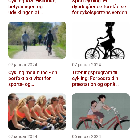
Cykling VM: Historien,
Sport cykling: En
betydningen og
dybdegående forståelse
udviklingen af
for cykelsportens verden
verdensmesterskabet
07 januar 2024
07 januar 2024
Cykling med hund - en
Træningsprogram til
perfekt aktivitet for
cykling: Forbedre din
sports- og
præstation og opnå
fritidsentusiaster
resultater
07 januar 2024
06 januar 2024