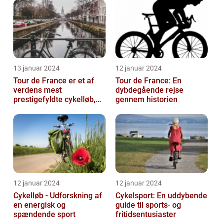
professionel c...
13 januar 2024
12 januar 2024
Tour de France er et af
Tour de France: En
verdens mest
dybdegående rejse
prestigefyldte cykelløb,
gennem historien
der tiltrækker
opmærksomhed fra
sports...
12 januar 2024
12 januar 2024
Cykelløb - Udforskning af
Cykelsport: En uddybende
en energisk og
guide til sports- og
spændende sport
fritidsentusiaster