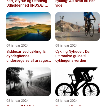
Fart, Styrke og Uendelig
cykling: Alt hvad du bør
Udholdenhed [INDSÆT
vide
VIDEO HER]
09 januar 2024
08 januar 2024
Siddesår ved cykling: En
Cykling Nyheder: Den
dybdegående
ultimative guide til
undersøgelse af årsager,
cyklingens verden
prævention og
behandling
08 januar 2024
08 januar 2024