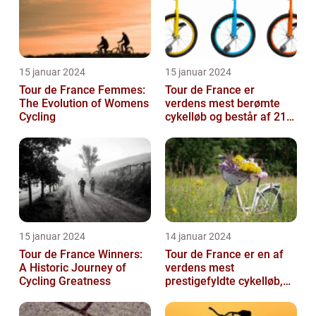
15 januar 2024
15 januar 2024
Tour de France Femmes:
Tour de France er
The Evolution of Womens
verdens mest berømte
Cycling
cykelløb og består af 21
etaper over tre uger
15 januar 2024
14 januar 2024
Tour de France Winners:
Tour de France er en af
A Historic Journey of
verdens mest
Cycling Greatness
prestigefyldte cykelløb,
der tiltrækker millioner af
seere hver...