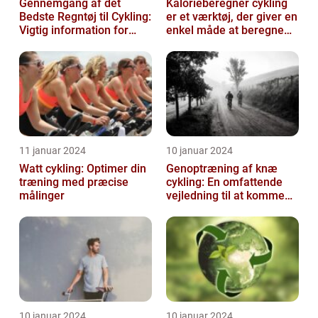
Gennemgang af det
Kalorieberegner cykling
Bedste Regntøj til Cykling:
er et værktøj, der giver en
Vigtig information for
enkel måde at beregne
Sports- og
og monitorere den
Fritidsentusiaster
mængde k...
11 januar 2024
10 januar 2024
Watt cykling: Optimer din
Genoptræning af knæ
træning med præcise
cykling: En omfattende
målinger
vejledning til at komme
tilbage på cyklen
10 januar 2024
10 januar 2024