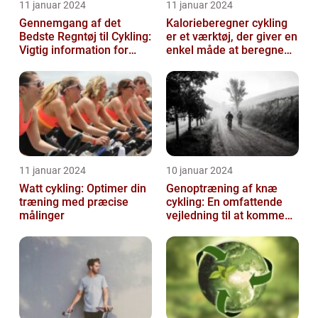
11 januar 2024
11 januar 2024
Gennemgang af det
Kalorieberegner cykling
Bedste Regntøj til Cykling:
er et værktøj, der giver en
Vigtig information for
enkel måde at beregne
Sports- og
og monitorere den
Fritidsentusiaster
mængde k...
11 januar 2024
10 januar 2024
Watt cykling: Optimer din
Genoptræning af knæ
træning med præcise
cykling: En omfattende
målinger
vejledning til at komme
tilbage på cyklen