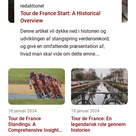
redaktionel
Tour de France Start: A Historical
Overview
Denne artikel vil dykke ned i historien og
udviklingen af stangspring verdensrekord,
og give en omfattende præsentation af,
hvad man skal vide om dette emne.
Præsentation af stangspring verdensrekord:
Stangspring er en atletisk disciplin, hvor en
atl...
18 januar 2024
18 januar 2024
Tour de France
Tour de France: En
Standings: A
legendarisk rute gennem
Comprehensive Insight
historien
into the Iconic Cycling