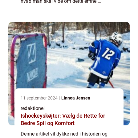
hvad man skal vide om dette emne.
Præsentation af stangspring verdensrekord:
Stangspring er en atletisk disciplin, hvor en
atl...
11 september 2024
Linnea Jensen
redaktionel
Ishockeyskøjter: Vælg de Rette for
Bedre Spil og Komfort
Denne artikel vil dykke ned i historien og