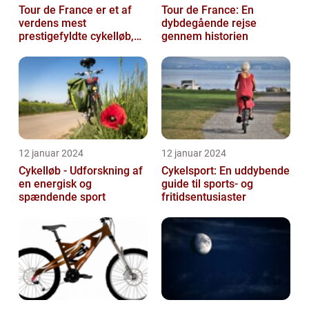
Tour de France er et af
Tour de France: En
verdens mest
dybdegående rejse
prestigefyldte cykelløb,
gennem historien
der tiltrækker
opmærksomhed fra
sports...
12 januar 2024
12 januar 2024
Cykelløb - Udforskning af
Cykelsport: En uddybende
en energisk og
guide til sports- og
spændende sport
fritidsentusiaster