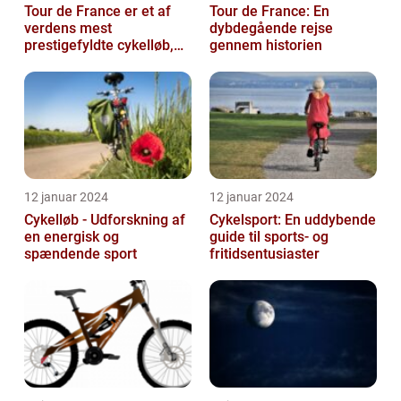
Tour de France er et af
Tour de France: En
verdens mest
dybdegående rejse
prestigefyldte cykelløb,
gennem historien
der tiltrækker
opmærksomhed fra
sports...
12 januar 2024
12 januar 2024
Cykelløb - Udforskning af
Cykelsport: En uddybende
en energisk og
guide til sports- og
spændende sport
fritidsentusiaster