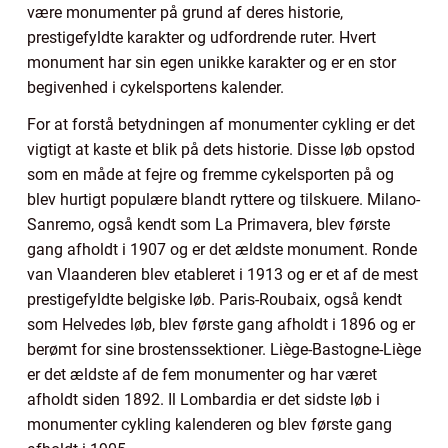
være monumenter på grund af deres historie,
prestigefyldte karakter og udfordrende ruter. Hvert
monument har sin egen unikke karakter og er en stor
begivenhed i cykelsportens kalender.
For at forstå betydningen af monumenter cykling er det
vigtigt at kaste et blik på dets historie. Disse løb opstod
som en måde at fejre og fremme cykelsporten på og
blev hurtigt populære blandt ryttere og tilskuere. Milano-
Sanremo, også kendt som La Primavera, blev første
gang afholdt i 1907 og er det ældste monument. Ronde
van Vlaanderen blev etableret i 1913 og er et af de mest
prestigefyldte belgiske løb. Paris-Roubaix, også kendt
som Helvedes løb, blev første gang afholdt i 1896 og er
berømt for sine brostenssektioner. Liège-Bastogne-Liège
er det ældste af de fem monumenter og har været
afholdt siden 1892. Il Lombardia er det sidste løb i
monumenter cykling kalenderen og blev første gang