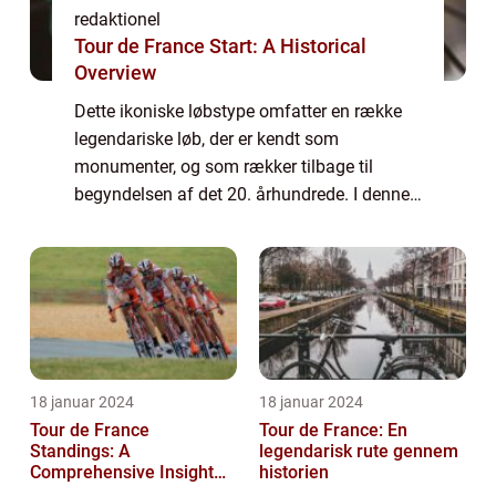
redaktionel
Tour de France Start: A Historical
Overview
Dette ikoniske løbstype omfatter en række
legendariske løb, der er kendt som
monumenter, og som rækker tilbage til
begyndelsen af det 20. århundrede. I denne
artikel vil vi udforske historien og
betydningen af monumenter cykling og
dykke ned i, hvad ...
18 januar 2024
18 januar 2024
Tour de France
Tour de France: En
Standings: A
legendarisk rute gennem
Comprehensive Insight
historien
into the Iconic Cycling