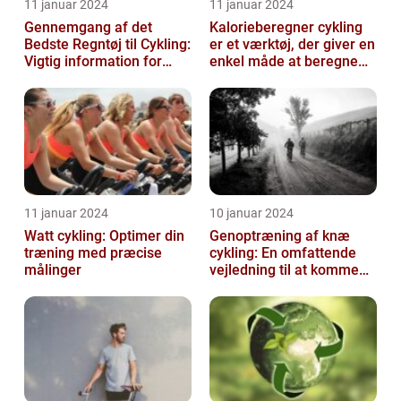
11 januar 2024
11 januar 2024
Gennemgang af det
Kalorieberegner cykling
Bedste Regntøj til Cykling:
er et værktøj, der giver en
Vigtig information for
enkel måde at beregne
Sports- og
og monitorere den
Fritidsentusiaster
mængde k...
11 januar 2024
10 januar 2024
Watt cykling: Optimer din
Genoptræning af knæ
træning med præcise
cykling: En omfattende
målinger
vejledning til at komme
tilbage på cyklen