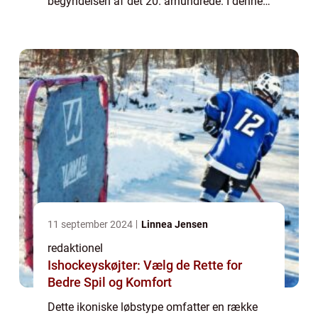
begyndelsen af det 20. århundrede. I denne
artikel vil vi udforske historien og
betydningen af monumenter cykling og
dykke ned i, hvad ...
11 september 2024
Linnea Jensen
redaktionel
Ishockeyskøjter: Vælg de Rette for
Bedre Spil og Komfort
Dette ikoniske løbstype omfatter en række