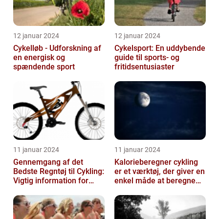
12 januar 2024
12 januar 2024
Cykelløb - Udforskning af
Cykelsport: En uddybende
en energisk og
guide til sports- og
spændende sport
fritidsentusiaster
11 januar 2024
11 januar 2024
Gennemgang af det
Kalorieberegner cykling
Bedste Regntøj til Cykling:
er et værktøj, der giver en
Vigtig information for
enkel måde at beregne
Sports- og
og monitorere den
Fritidsentusiaster
mængde k...