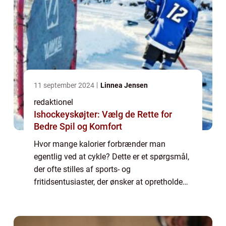
11 september 2024
Linnea Jensen
redaktionel
Ishockeyskøjter: Vælg de Rette for
Bedre Spil og Komfort
Hvor mange kalorier forbrænder man
egentlig ved at cykle? Dette er et spørgsmål,
der ofte stilles af sports- og
fritidsentusiaster, der ønsker at opretholde
en sund livsstil. I denne artikel vil vi udforske
dette emne grundigt og give dig en god
fors...