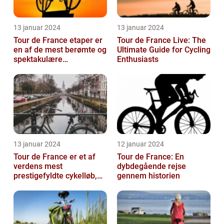
13 januar 2024
13 januar 2024
Tour de France etaper er
Tour de France Live: The
en af de mest berømte og
Ultimate Guide for Cycling
spektakulære
Enthusiasts
begivenheder inden for
professionel c...
13 januar 2024
12 januar 2024
Tour de France er et af
Tour de France: En
verdens mest
dybdegående rejse
prestigefyldte cykelløb,
gennem historien
der tiltrækker
opmærksomhed fra
sports...