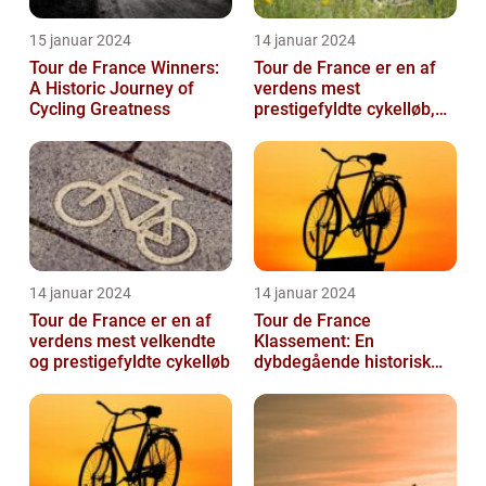
15 januar 2024
14 januar 2024
Tour de France Winners:
Tour de France er en af
A Historic Journey of
verdens mest
Cycling Greatness
prestigefyldte cykelløb,
der tiltrækker millioner af
seere hver...
14 januar 2024
14 januar 2024
Tour de France er en af
Tour de France
verdens mest velkendte
Klassement: En
og prestigefyldte cykelløb
dybdegående historisk
gennemgang