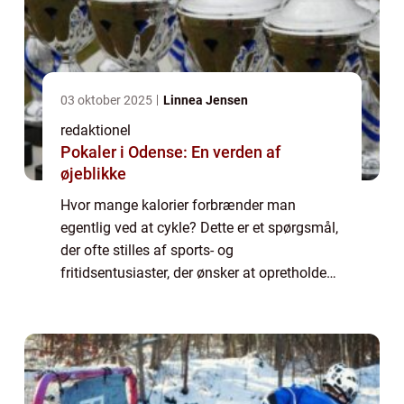
03 oktober 2025
Linnea Jensen
redaktionel
Pokaler i Odense: En verden af
øjeblikke
Hvor mange kalorier forbrænder man
egentlig ved at cykle? Dette er et spørgsmål,
der ofte stilles af sports- og
fritidsentusiaster, der ønsker at opretholde
en sund livsstil. I denne artikel vil vi udforske
dette emne grundigt og give dig en god
fors...