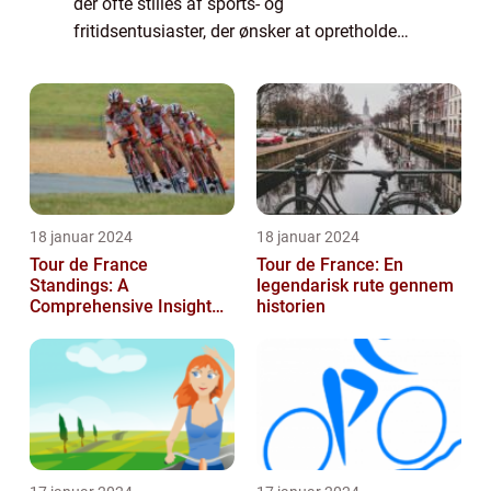
der ofte stilles af sports- og
fritidsentusiaster, der ønsker at opretholde
en sund livsstil. I denne artikel vil vi udforske
dette emne grundigt og give dig en god
fors...
18 januar 2024
18 januar 2024
Tour de France
Tour de France: En
Standings: A
legendarisk rute gennem
Comprehensive Insight
historien
into the Iconic Cycling
Race