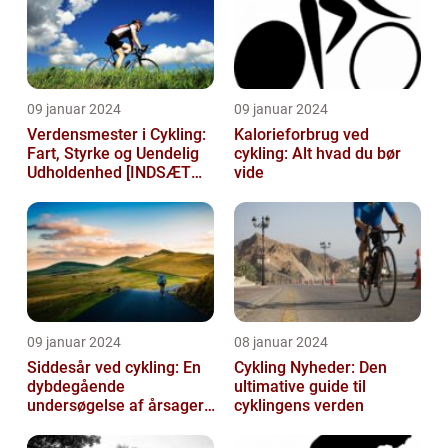
09 januar 2024
09 januar 2024
Verdensmester i Cykling:
Kalorieforbrug ved
Fart, Styrke og Uendelig
cykling: Alt hvad du bør
Udholdenhed [INDSÆT
vide
VIDEO HER]
09 januar 2024
08 januar 2024
Siddesår ved cykling: En
Cykling Nyheder: Den
dybdegående
ultimative guide til
undersøgelse af årsager,
cyklingens verden
prævention og
behandling