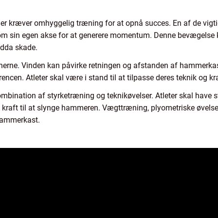
er kræver omhyggelig træning for at opnå succes. En af de vigti
t om sin egen akse for at generere momentum. Denne bevægelse k
endda skade.
ionerne. Vinden kan påvirke retningen og afstanden af hammerkast
ncen. Atleter skal være i stand til at tilpasse deres teknik og kra
bination af styrketræning og teknikøvelser. Atleter skal have s
 kraft til at slynge hammeren. Vægttræning, plyometriske øvels
 hammerkast.