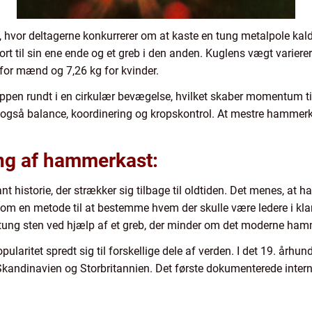
 hvor deltagerne konkurrerer om at kaste en tung metalpole ka
ort til sin ene ende og et greb i den anden. Kuglens vægt variere
g for mænd og 7,26 kg for kvinder.
ppen rundt i en cirkulær bevægelse, hvilket skaber momentum ti
n også balance, koordinering og kropskontrol. At mestre hammer
ng af hammerkast:
 historie, der strækker sig tilbage til oldtiden. Det menes, at h
som en metode til at bestemme hvem der skulle være ledere i klan
tung sten ved hjælp af et greb, der minder om det moderne ham
ritet spredt sig til forskellige dele af verden. I det 19. århun
i Skandinavien og Storbritannien. Det første dokumenterede in