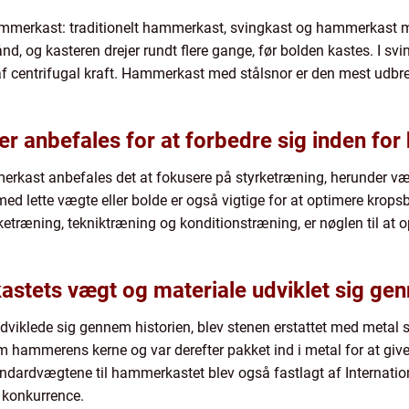
hammerkast: traditionelt hammerkast, svingkast og hammerkast med
d, og kasteren drejer rundt flere gange, før bolden kastes. I sv
af centrifugal kraft. Hammerkast med stålsnor er den mest udbre
r anbefales for at forbedre sig inden fo
merkast anbefales det at fokusere på styrketræning, herunder væg
d lette vægte eller bolde er også vigtige for at optimere krops
ketræning, tekniktræning og konditionstræning, er nøglen til at 
tets vægt og materiale udviklet sig gen
iklede sig gennem historien, blev stenen erstattet med metal s
 hammerens kerne og var derefter pakket ind i metal for at giv
ndardvægtene til hammerkastet blev også fastlagt af Internation
r konkurrence.