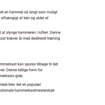
ldet en hammer så langt som muligt.
r afhængigt af køn og alder af
l at slynge hammeren i luften. Denne
kast kræver år med dedikeret træning
ammerkast kan spores tilbage til det
er. Denne tidlige form for
merkasts greb.
drede blev det en populær
ternationale hammerkastmesterskab