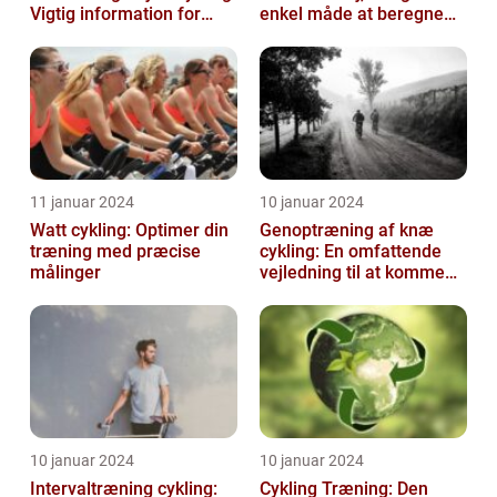
Vigtig information for
enkel måde at beregne
Sports- og
og monitorere den
Fritidsentusiaster
mængde k...
11 januar 2024
10 januar 2024
Watt cykling: Optimer din
Genoptræning af knæ
træning med præcise
cykling: En omfattende
målinger
vejledning til at komme
tilbage på cyklen
10 januar 2024
10 januar 2024
Intervaltræning cykling:
Cykling Træning: Den