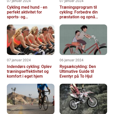
07 januar 2024
07 januar 2024
Cykling med hund - en
Træningsprogram til
perfekt aktivitet for
cykling: Forbedre din
sports- og
præstation og opnå
fritidsentusiaster
resultater
07 januar 2024
06 januar 2024
Indendørs cykling: Oplev
Rygsækcykling: Den
træningseffektivitet og
Ultimative Guide til
komfort i eget hjem
Eventyr på To Hjul