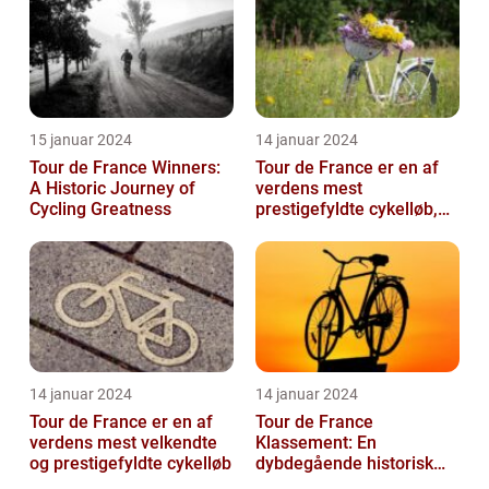
15 januar 2024
14 januar 2024
Tour de France Winners:
Tour de France er en af
A Historic Journey of
verdens mest
Cycling Greatness
prestigefyldte cykelløb,
der tiltrækker millioner af
seere hver...
14 januar 2024
14 januar 2024
Tour de France er en af
Tour de France
verdens mest velkendte
Klassement: En
og prestigefyldte cykelløb
dybdegående historisk
gennemgang