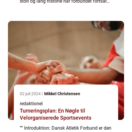
stolt og lang historie har forbundet fortsat
med at fremme sporten og udvikle talenter
inden for alle atleti...
02 juli 2024
Mikkel Christensen
redaktionel
Turneringsplan: En Nøgle til
Velorganiserede Sportsevents
“” Introduktion: Dansk Atletik Forbund er den