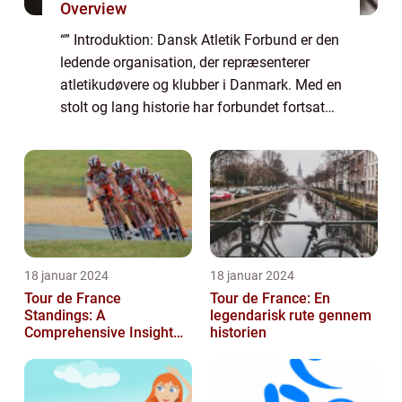
Overview
“” Introduktion: Dansk Atletik Forbund er den
ledende organisation, der repræsenterer
atletikudøvere og klubber i Danmark. Med en
stolt og lang historie har forbundet fortsat
med at fremme sporten og udvikle talenter
inden for alle atleti...
18 januar 2024
18 januar 2024
Tour de France
Tour de France: En
Standings: A
legendarisk rute gennem
Comprehensive Insight
historien
into the Iconic Cycling
Race