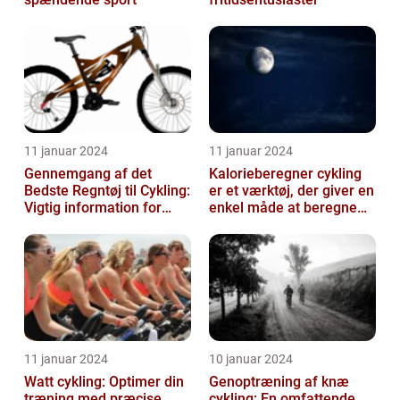
11 januar 2024
11 januar 2024
Gennemgang af det
Kalorieberegner cykling
Bedste Regntøj til Cykling:
er et værktøj, der giver en
Vigtig information for
enkel måde at beregne
Sports- og
og monitorere den
Fritidsentusiaster
mængde k...
11 januar 2024
10 januar 2024
Watt cykling: Optimer din
Genoptræning af knæ
træning med præcise
cykling: En omfattende