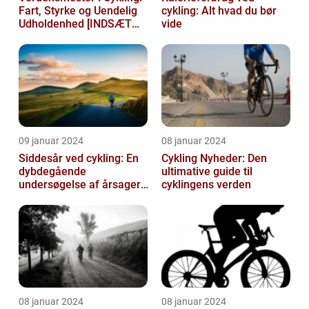
Fart, Styrke og Uendelig
cykling: Alt hvad du bør
Udholdenhed [INDSÆT
vide
VIDEO HER]
09 januar 2024
08 januar 2024
Siddesår ved cykling: En
Cykling Nyheder: Den
dybdegående
ultimative guide til
undersøgelse af årsager,
cyklingens verden
prævention og
behandling
08 januar 2024
08 januar 2024