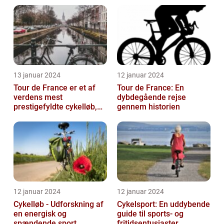
professionel c...
13 januar 2024
12 januar 2024
Tour de France er et af
Tour de France: En
verdens mest
dybdegående rejse
prestigefyldte cykelløb,
gennem historien
der tiltrækker
opmærksomhed fra
sports...
12 januar 2024
12 januar 2024
Cykelløb - Udforskning af
Cykelsport: En uddybende
en energisk og
guide til sports- og
spændende sport
fritidsentusiaster