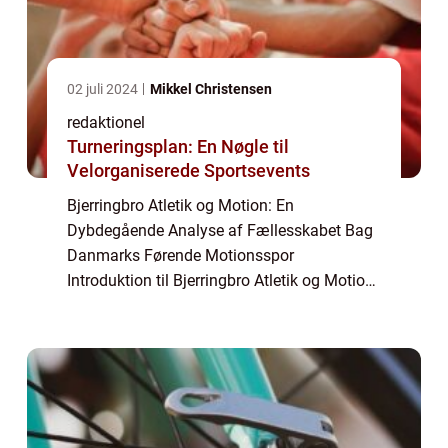
02 juli 2024
Mikkel Christensen
redaktionel
Turneringsplan: En Nøgle til
Velorganiserede Sportsevents
Bjerringbro Atletik og Motion: En
Dybdegående Analyse af Fællesskabet Bag
Danmarks Førende Motionsspor
Introduktion til Bjerringbro Atletik og Motion
Bjerringbro Atletik og Motion er et
blomstrende fællesskab beliggende i den
charmerende by Bjerringb...