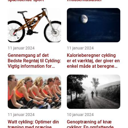
11 januar 2024
11 januar 2024
Gennemgang af det
Kalorieberegner cykling
Bedste Regntøj til Cykling:
er et værktøj, der giver en
Vigtig information for
enkel måde at beregne
Sports- og
og monitorere den
Fritidsentusiaster
mængde k...
11 januar 2024
10 januar 2024
Watt cykling: Optimer din
Genoptræning af knæ
træning med præcise
cykling: En omfattende