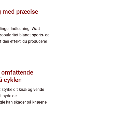
ng med præcise
inger Indledning: Watt
popularitet blandt sports- og
f den effekt, du producerer
n omfattende
å cyklen
t styrke dit knæ og vende
t nyde de
ogle kan skader på knæene