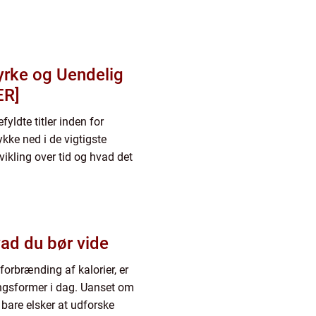
tyrke og Uendelig
ER]
fyldte titler inden for
kke ned i de vigtigste
vikling over tid og hvad det
vad du bør vide
 forbrænding af kalorier, er
ingsformer i dag. Uanset om
r bare elsker at udforske