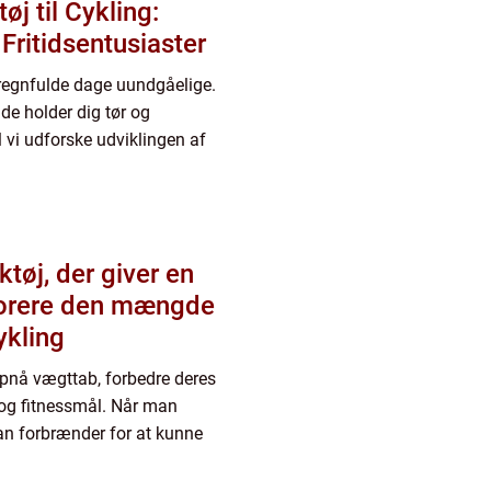
j til Cykling:
 Fritidsentusiaster
r regnfulde dage uundgåelige.
åde holder dig tør og
l vi udforske udviklingen af
tøj, der giver en
torere den mængde
ykling
 opnå vægttab, forbedre deres
 og fitnessmål. Når man
 man forbrænder for at kunne