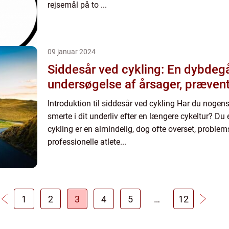
rejsemål på to ...
09 januar 2024
Siddesår ved cykling: En dybde
undersøgelse af årsager, præven
Introduktion til siddesår ved cykling Har du nogen
smerte i dit underliv efter en længere cykeltur? Du 
cykling er en almindelig, dog ofte overset, problem
professionelle atlete...
1
2
3
4
5
…
12