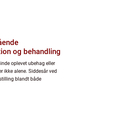
gående
tion og behandling
sinde oplevet ubehag eller
er ikke alene. Siddesår ved
stilling blandt både